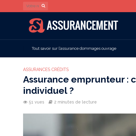
Tout savoir sur l’assurance dommages ouvrage
ASSURANCES CRÉDITS
Assurance emprunteur : c
individuel ?
51 vues
2 minutes de lecture