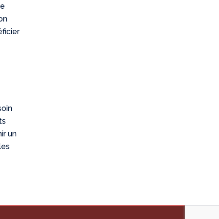
ne
ion
ficier
soin
ts
ir un
les