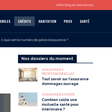
Votre blog en assurances
OBILES
CRÉDITS
HABITATION
PROS
SANTÉ
A quoi sert le numéro de police d’assurance ?
Nos dossiers du moment
ASSURANCES
PROFESSIONNELLES
Tout savoir sur l’assurance
dommages ouvrage
ASSURANCES SANTÉ
Combien coûte une
mutuelle santé pour
intérimaire ?