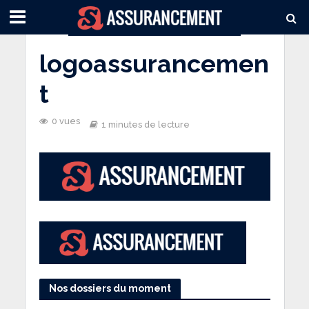
logoassurancemen
t
0 vues
1 minutes de lecture
Nos dossiers du moment