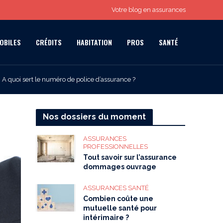
Votre blog en assurances
OBILES
CRÉDITS
HABITATION
PROS
SANTÉ
A quoi sert le numéro de police d’assurance ?
Nos dossiers du moment
ASSURANCES
PROFESSIONNELLES
Tout savoir sur l’assurance
dommages ouvrage
ASSURANCES SANTÉ
Combien coûte une
mutuelle santé pour
intérimaire ?