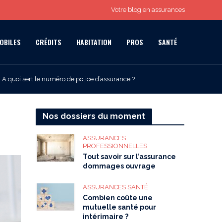
Votre blog en assurances
OBILES
CRÉDITS
HABITATION
PROS
SANTÉ
A quoi sert le numéro de police d’assurance ?
Nos dossiers du moment
ASSURANCES
PROFESSIONNELLES
Tout savoir sur l’assurance
dommages ouvrage
ASSURANCES SANTÉ
Combien coûte une
mutuelle santé pour
intérimaire ?