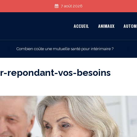
7 août 2026
ACCUEIL
ANIMAUX
AUTOM
Combien coûte une mutuelle santé pour intérimaire ?
or-repondant-vos-besoins